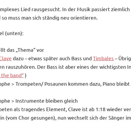
mplexes Lied rausgesucht. In der Musik passiert ziemlich 
 so muss man sich ständig neu orientieren.
l (unten):
llt das „Thema“ vor
Clave
dazu – etwas später auch Bass und
Timbales
– Übrig
en rauszuhören. Der Bass ist aber eines der wichtigsten 
s the band“
)
trophe > Trompeten/ Posaunen kommen dazu, Piano bleibt 
rophe > Instrumente bleiben gleich
eten als tragendes Element, Clave ist ab 1:18 wieder ver
ain (vom Chor gesungen), nun wechselt sich der Sänger 