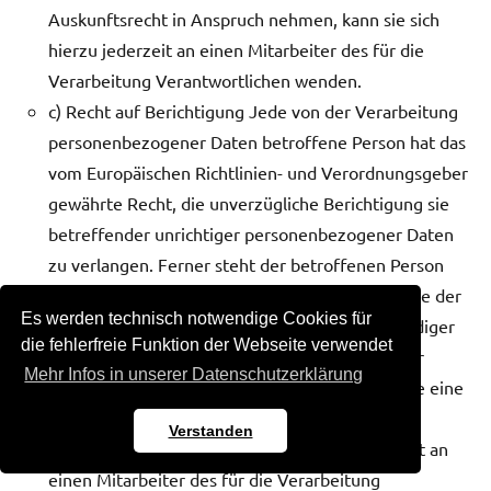
Auskunftsrecht in Anspruch nehmen, kann sie sich
hierzu jederzeit an einen Mitarbeiter des für die
Verarbeitung Verantwortlichen wenden.
c) Recht auf Berichtigung Jede von der Verarbeitung
personenbezogener Daten betroffene Person hat das
vom Europäischen Richtlinien- und Verordnungsgeber
gewährte Recht, die unverzügliche Berichtigung sie
betreffender unrichtiger personenbezogener Daten
zu verlangen. Ferner steht der betroffenen Person
das Recht zu, unter Berücksichtigung der Zwecke der
Es werden technisch notwendige Cookies für
Verarbeitung, die Vervollständigung unvollständiger
die fehlerfreie Funktion der Webseite verwendet
personenbezogener Daten — auch mittels einer
Mehr Infos in unserer Datenschutzerklärung
ergänzenden Erklärung — zu verlangen. Möchte eine
betroffene Person dieses Berichtigungsrecht in
Verstanden
Anspruch nehmen, kann sie sich hierzu jederzeit an
einen Mitarbeiter des für die Verarbeitung