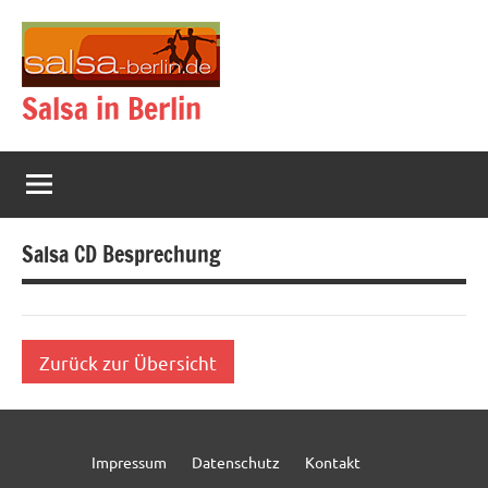
Zum
Inhalt
springen
Salsa in Berlin
Salsa CD Besprechung
Zurück zur Übersicht
Impressum
Datenschutz
Kontakt