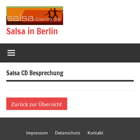
Zum
Inhalt
springen
Salsa in Berlin
Salsa CD Besprechung
Zurück zur Übersicht
Impressum
Datenschutz
Kontakt