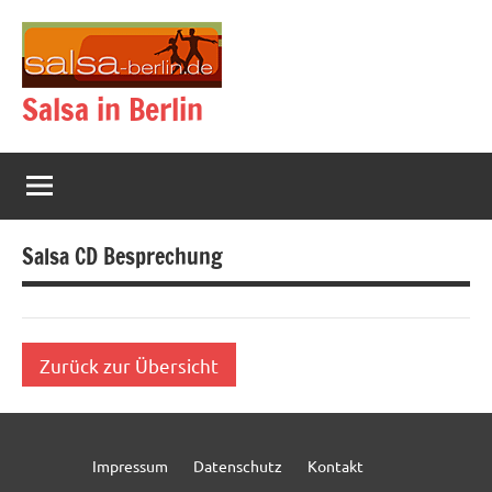
Zum
Inhalt
springen
Salsa in Berlin
Salsa CD Besprechung
Zurück zur Übersicht
Impressum
Datenschutz
Kontakt