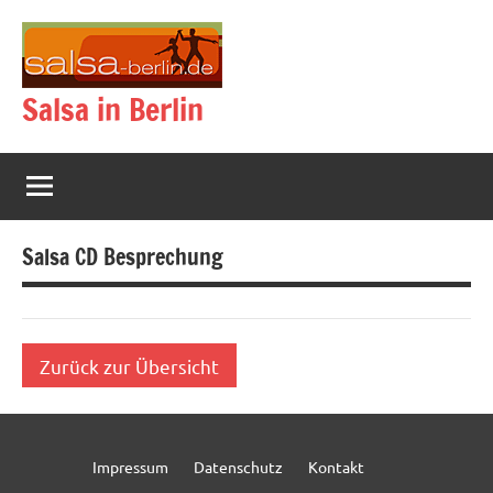
Zum
Inhalt
springen
Salsa in Berlin
Salsa CD Besprechung
Zurück zur Übersicht
Impressum
Datenschutz
Kontakt