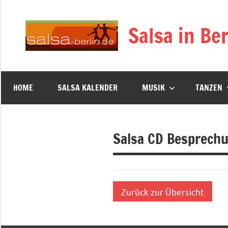
Zum
Inhalt
Salsa in Ber
springen
HOME
SALSA KALENDER
MUSIK
TANZEN
Salsa CD Besprech
Zurück zur Übersicht