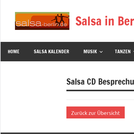
Zum
Inhalt
Salsa in Ber
springen
HOME
SALSA KALENDER
MUSIK
TANZEN
Salsa CD Besprech
Zurück zur Übersicht