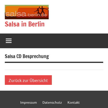
Zum
Inhalt
springen
Salsa in Berlin
Salsa CD Besprechung
Zurück zur Übersicht
Impressum
Datenschutz
Kontakt