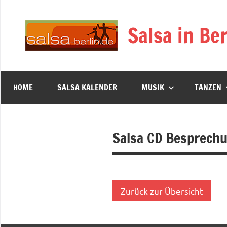
Zum
Inhalt
Salsa in Ber
springen
HOME
SALSA KALENDER
MUSIK
TANZEN
Salsa CD Besprech
Zurück zur Übersicht