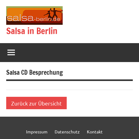
Zum
Inhalt
springen
Salsa in Berlin
Salsa CD Besprechung
Zurück zur Übersicht
Impressum
Datenschutz
Kontakt