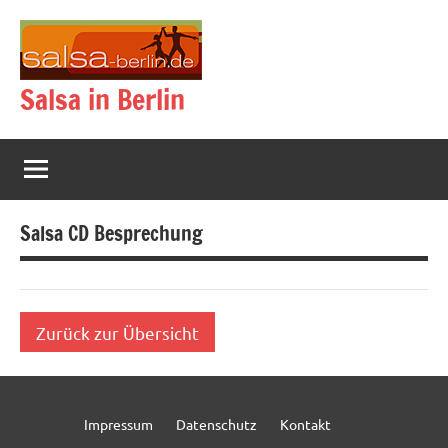
Zum
Inhalt
springen
Salsa in Berlin
Salsa CD Besprechung
Zurück zur Übersicht
Impressum
Datenschutz
Kontakt