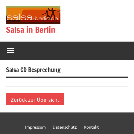
Zum
Inhalt
springen
Salsa in Berlin
Salsa CD Besprechung
Zurück zur Übersicht
Impressum
Datenschutz
Kontakt