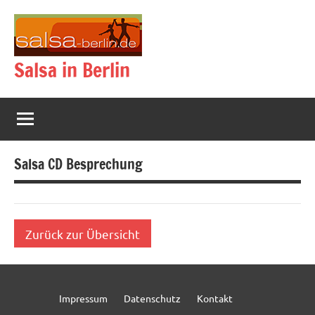
Zum
Inhalt
springen
Salsa in Berlin
Salsa CD Besprechung
Zurück zur Übersicht
Impressum
Datenschutz
Kontakt