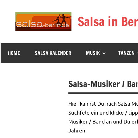
Zum
Inhalt
Salsa in Ber
springen
HOME
SALSA KALENDER
MUSIK
TANZEN
Salsa-Musiker / Ba
Hier kannst Du nach Salsa M
Suchfeld ein und klicke / ti
Musiker / Band an und Du erh
Jahren.