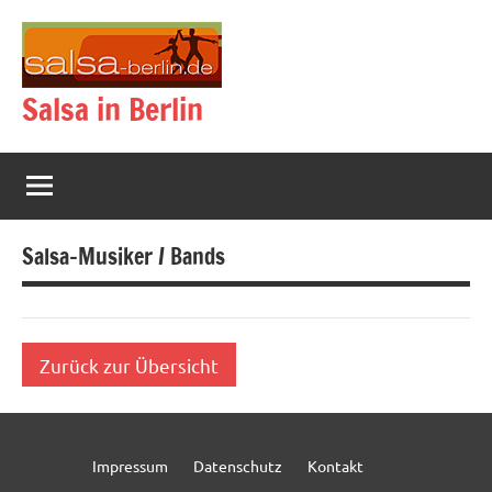
Zum
Inhalt
springen
Salsa in Berlin
Salsa-Musiker / Bands
Zurück zur Übersicht
Impressum
Datenschutz
Kontakt