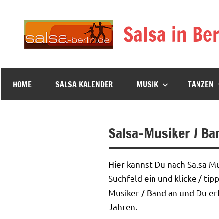
Zum
Inhalt
Salsa in Ber
springen
HOME
SALSA KALENDER
MUSIK
TANZEN
Salsa-Musiker / Ba
Hier kannst Du nach Salsa M
Suchfeld ein und klicke / ti
Musiker / Band an und Du erh
Jahren.