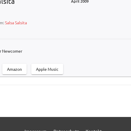
lsita
April 2009
um:
Salsa Salsita
der Newcomer
Amazon
Apple Music