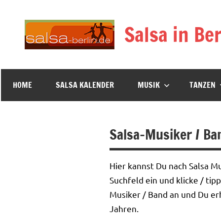
Zum
Inhalt
Salsa in Ber
springen
HOME
SALSA KALENDER
MUSIK
TANZEN
Salsa-Musiker / Ba
Hier kannst Du nach Salsa M
Suchfeld ein und klicke / ti
Musiker / Band an und Du erh
Jahren.