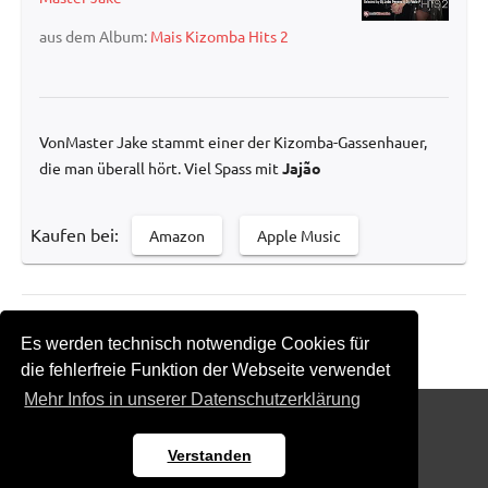
aus dem Album:
Mais Kizomba Hits 2
VonMaster Jake stammt einer der Kizomba-Gassenhauer,
die man überall hört. Viel Spass mit
Jajão
Kaufen bei:
Amazon
Apple Music
Zurück zur Übersicht
Es werden technisch notwendige Cookies für
die fehlerfreie Funktion der Webseite verwendet
Mehr Infos in unserer Datenschutzerklärung
Impressum
Datenschutz
Kontakt
Verstanden