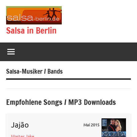
Zum
Inhalt
springen
Salsa in Berlin
Salsa-Musiker / Bands
Empfohlene Songs / MP3 Downloads
Jajão
Mai 2015
Master Jake