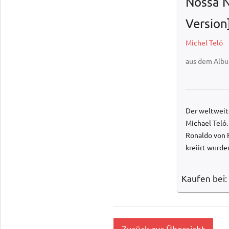
Nossa N
Version
Michel Teló
aus dem Alb
Der weltweit
Michael Teló.
Ronaldo von R
kreiirt wurde
Kaufen bei:
Zurück zur Übersicht