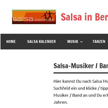
Zum
Inhalt
Salsa in Ber
springen
HOME
SALSA KALENDER
MUSIK
TANZEN
Salsa-Musiker / Ba
Hier kannst Du nach Salsa M
Suchfeld ein und klicke / ti
Musiker / Band an und Du erh
Jahren.