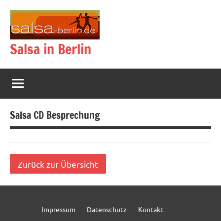
Zum
Inhalt
springen
Salsa in Berlin
Salsa CD Besprechung
Zurück zur Übersicht
Impressum
Datenschutz
Kontakt