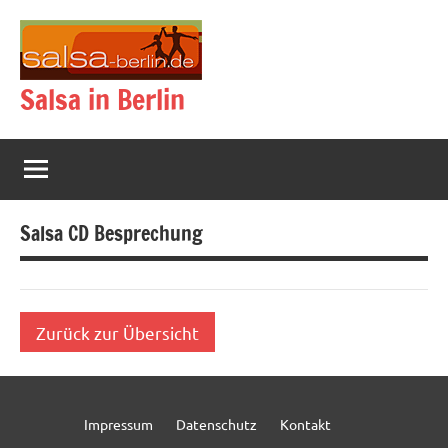
Zum
Inhalt
springen
Salsa in Berlin
Salsa CD Besprechung
Zurück zur Übersicht
Impressum
Datenschutz
Kontakt