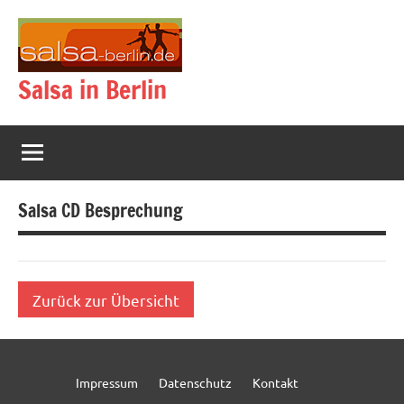
Zum
Inhalt
springen
Salsa in Berlin
Salsa CD Besprechung
Zurück zur Übersicht
Impressum
Datenschutz
Kontakt