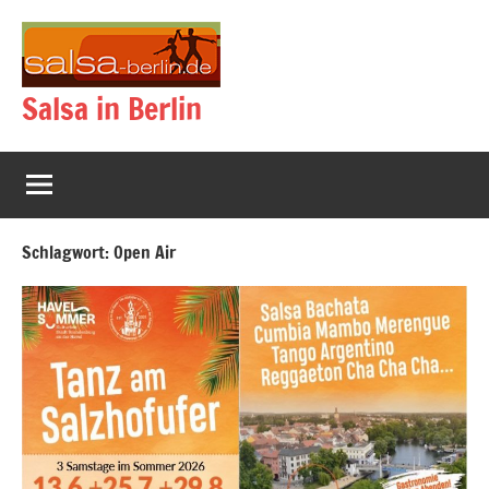
Zum
Inhalt
springen
Salsa in Berlin
Schlagwort:
Open Air