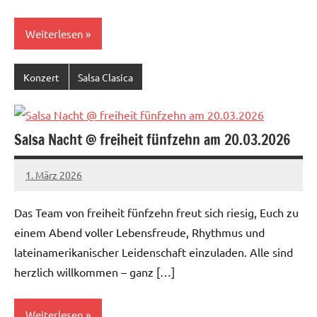
Weiterlesen
Konzert
Salsa Clasica
Salsa Nacht @ freiheit fünfzehn am 20.03.2026
1. März 2026
Salsa-
Berlin
Das Team von freiheit fünfzehn freut sich riesig, Euch zu
Redaktion
einem Abend voller Lebensfreude, Rhythmus und
lateinamerikanischer Leidenschaft einzuladen. Alle sind
herzlich willkommen – ganz […]
Weiterlesen