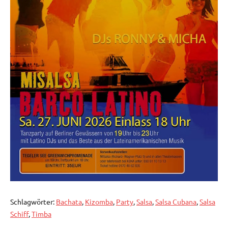
Schlagwörter:
Bachata
,
Kizomba
,
Party
,
Salsa
,
Salsa Cubana
,
Salsa
Schiff
,
Timba